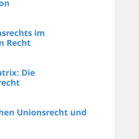
bon
nsrechts im
n Recht
trix: Die
recht
chen Unionsrecht und