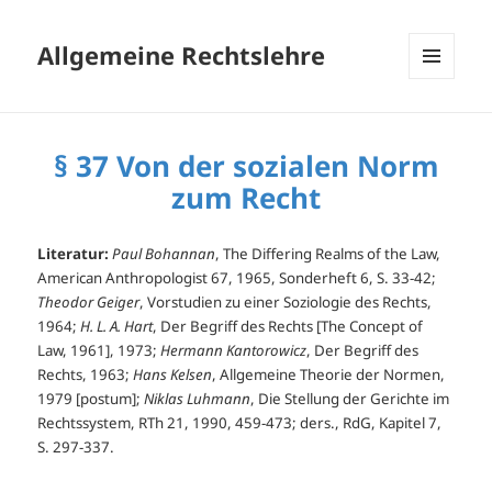
Allgemeine Rechtslehre
MENÜ
UND
WIDGETS
§ 37 Von der sozialen Norm
zum Recht
Literatur:
Paul Bohannan
, The Differing Realms of the Law,
American Anthropologist 67, 1965, Sonderheft 6, S. 33-42;
Theodor Geiger
, Vorstudien zu einer Soziologie des Rechts,
1964;
H. L. A. Hart
, Der Begriff des Rechts [The Concept of
Law, 1961], 1973;
Hermann Kantorowicz
, Der Begriff des
Rechts, 1963;
Hans Kelsen
, Allgemeine Theorie der Normen,
1979 [postum];
Niklas Luhmann
, Die Stellung der Gerichte im
Rechtssystem, RTh 21, 1990, 459-473; ders., RdG, Kapitel 7,
S. 297-337.