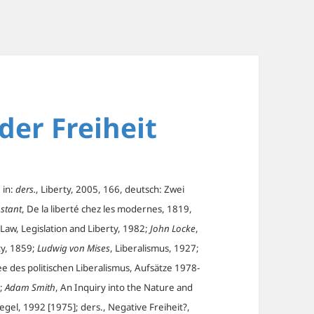
 der Freiheit
 in:
ders.
, Liberty, 2005, 166, deutsch: Zwei
stant
, De la liberté chez les modernes, 1819,
 Law, Legislation and Liberty, 1982;
John Locke
,
ty, 1859;
Ludwig von Mises
, Liberalismus, 1927;
dee des politischen Liberalismus, Aufsätze 1978-
6;
Adam Smith
, An Inquiry into the Nature and
Hegel, 1992 [1975]; ders., Negative Freiheit?,