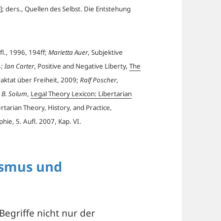
]; ders., Quellen des Selbst. Die Entstehung
fl., 1996, 194ff;
Marietta Auer
, Subjektive
4;
Ian Carter
, Positive and Negative Liberty,
The
Traktat über Freiheit, 2009;
Ralf Poscher
,
 B. Solum
,
Legal Theory Lexicon: Libertarian
rtarian Theory, History, and Practice,
phie, 5. Aufl. 2007, Kap. VI.
ismus und
 Begriffe nicht nur der