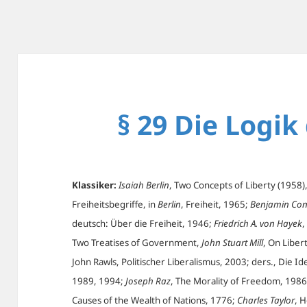
§ 29 Die Logik
Klassiker:
Isaiah Berlin
, Two Concepts of Liberty (1958),
Freiheitsbegriffe, in
Berlin
, Freiheit, 1965;
Benjamin Con
deutsch: Über die Freiheit, 1946;
Friedrich A. von Hayek
,
Two Treatises of Government,
John Stuart Mill
, On Liber
John Rawls, Politischer Liberalismus, 2003; ders., Die I
1989, 1994;
Joseph Raz
, The Morality of Freedom, 198
Causes of the Wealth of Nations, 1776;
Charles Taylor
, 