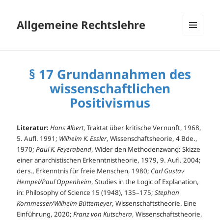
Allgemeine Rechtslehre
MENÜ
UND
WIDGETS
§ 17 Grundannahmen des
wissenschaftlichen
Positivismus
Literatur:
Hans Albert
, Traktat über kritische Vernunft, 1968,
5. Aufl. 1991;
Wilhelm K. Essler
, Wissenschaftsheorie, 4 Bde.,
1970;
Paul K. Feyerabend
, Wider den Methodenzwang: Skizze
einer anarchistischen Erkenntnistheorie, 1979, 9. Aufl. 2004;
ders., Erkenntnis für freie Menschen, 1980;
Carl Gustav
Hempel/Paul Oppenheim
, Studies in the Logic of Explanation,
in: Philosophy of Science 15 (1948), 135–175;
Stephan
Kornmesser/Wilhelm Büttemeyer
, Wissenschaftstheorie. Eine
Einführung, 2020;
Franz von Kutschera
, Wissenschaftstheorie,