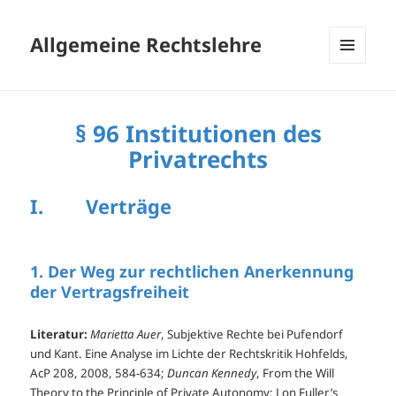
Allgemeine Rechtslehre
MENÜ
UND
WIDGETS
§ 96 Institutionen des
Privatrechts
I. Verträge
1. Der Weg zur rechtlichen Anerkennung
der Vertragsfreiheit
Literatur:
Marietta Auer
, Subjektive Rechte bei Pufendorf
und Kant. Eine Analyse im Lichte der Rechtskritik Hohfelds,
AcP 208, 2008, 584-634;
Duncan Kennedy
, From the Will
Theory to the Principle of Private Autonomy: Lon Fuller’s