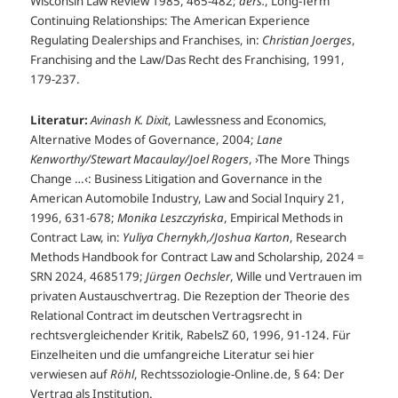
Wisconsin Law Review 1985, 465-482;
ders.
, Long-Term
Continuing Relationships: The American Experience
Regulating Dealerships and Franchises, in:
Christian Joerges
,
Franchising and the Law/Das Recht des Franchising, 1991,
179-237.
Literatur:
Avinash K. Dixit
, Lawlessness and Economics,
Alternative Modes of Governance, 2004;
Lane
Kenworthy/Stew
art Macaulay/Joel Rogers
, ›The More Things
Change …‹: Business Litigation and Governance in the
American Automobile Industry, Law and Social Inquiry 21,
1996, 631-678;
Monika Leszczyńska
, Empirical Methods in
Contract Law, in:
Yuliya Chernykh,/Joshua Karton
, Research
Methods Handbook for Contract Law and Scholarship, 2024 =
SRN 2024, 4685179;
Jürgen Oechsler
, Wille und Vertrauen im
privaten Austauschvertrag. Die Rezeption der Theorie des
Relational Contract im deutschen Vertragsrecht in
rechtsvergleichender Kritik, RabelsZ 60, 1996, 91-124. Für
Einzelheiten und die umfangreiche Literatur sei hier
verwiesen auf
Röhl
, Rechtssoziologie-Online.de, § 64: Der
Vertrag als Institution.