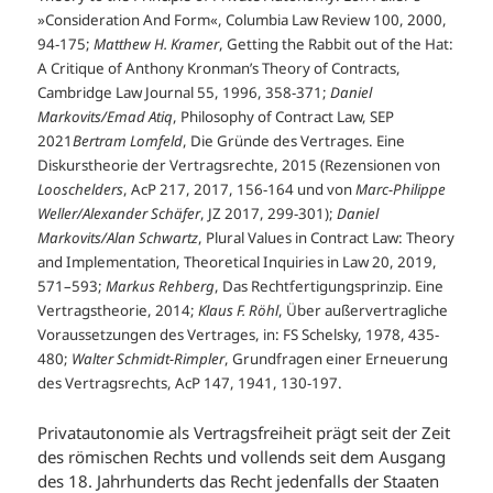
»Consideration And Form«, Columbia Law Review 100, 2000,
94-175;
Matthew H. Kramer
, Getting the Rabbit out of the Hat:
A Critique of Anthony Kronman’s Theory of Contracts,
Cambridge Law Journal 55, 1996, 358-371;
Daniel
Markovits/Emad Atiq
, Philosophy of Contract Law, SEP
2021
Bertram Lomfeld
, Die Gründe des Vertrages. Eine
Diskurstheorie der Vertragsrechte, 2015 (Rezensionen von
Looschelders
, AcP 217, 2017, 156-164 und von
Marc-Philippe
Weller/Alexander Schäfer
, JZ 2017, 299-301);
Daniel
Markovits/Alan Schwartz
, Plural Values in Contract Law: Theory
and Implementation, Theoretical Inquiries in Law 20, 2019,
571–593;
Markus Rehberg
, Das Rechtfertigungsprinzip. Eine
Vertragstheorie, 2014;
Klaus F. Röhl
, Über außervertragliche
Voraussetzungen des Vertrages, in: FS Schelsky, 1978, 435-
480;
Walter Schmidt-Rimpler
, Grundfragen einer Erneuerung
des Vertragsrechts, AcP 147, 1941, 130-197.
Privatautonomie als Vertragsfreiheit prägt seit der Zeit
des römischen Rechts und vollends seit dem Ausgang
des 18. Jahrhunderts das Recht jedenfalls der Staaten