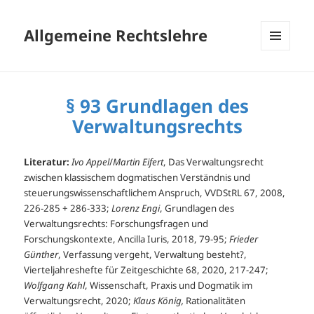
Allgemeine Rechtslehre
MENÜ
UND
WIDGETS
§ 93 Grundlagen des
Verwaltungsrechts
Literatur:
Ivo Appel
/
Martin Eifert
, Das Verwaltungsrecht
zwischen klassischem dogmatischen Verständnis und
steuerungswissenschaftlichem Anspruch, VVDStRL 67, 2008,
226-285 + 286-333;
Lorenz Engi
, Grundlagen des
Verwaltungsrechts: Forschungsfragen und
Forschungskontexte, Ancilla Iuris, 2018, 79-95;
Frieder
Günther
, Verfassung vergeht, Verwaltung besteht?,
Vierteljahreshefte für Zeitgeschichte 68, 2020, 217-247;
Wolfgang Kahl
, Wissenschaft, Praxis und Dogmatik im
Verwaltungsrecht, 2020;
Klaus König,
Rationalitäten