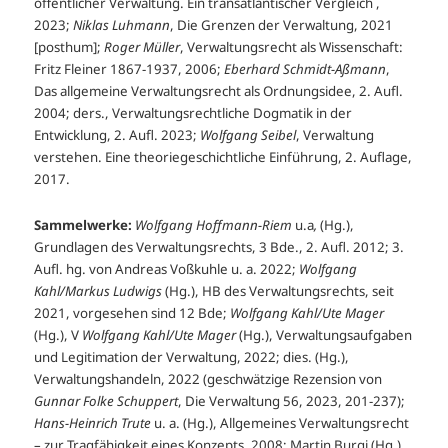
öffentlicher Verwaltung. Ein transatlantischer Vergleich ,
2023;
Niklas Luhmann
, Die Grenzen der Verwaltung, 2021
[posthum];
Roger Müller
, Verwaltungsrecht als Wissenschaft:
Fritz Fleiner 1867-1937, 2006;
Eberhard Schmidt-Aßmann
,
Das allgemeine Verwaltungsrecht als Ordnungsidee, 2. Aufl.
2004; ders., Verwaltungsrechtliche Dogmatik in der
Entwicklung, 2. Aufl. 2023;
Wolfgang Seibel
, Verwaltung
verstehen. Eine theoriegeschichtliche Einführung, 2. Auflage,
2017.
Sammelwerke:
Wolfgang Hoffmann-Riem
u.a
,
(Hg.),
Grundlagen des Verwaltungsrechts, 3 Bde., 2. Aufl. 2012; 3.
Aufl. hg. von Andreas Voßkuhle u. a. 2022;
Wolfgang
Kahl/Markus Ludwigs
(Hg.), HB des Verwaltungsrechts, seit
2021, vorgesehen sind 12 Bde;
Wolfgang Kahl/Ute Mager
(Hg.), V
Wolfgang Kahl/Ute Mager
(Hg.), Verwaltungsaufgaben
und Legitimation der Verwaltung, 2022; dies. (Hg.),
Verwaltungshandeln, 2022 (geschwätzige Rezension von
Gunnar Folke Schuppert
, Die Verwaltung 56, 2023, 201-237);
Hans-Heinrich Trute
u. a. (Hg.), Allgemeines Verwaltungsrecht
– zur Tragfähigkeit eines Konzepts, 2008; Martin Burgi (Hg.),